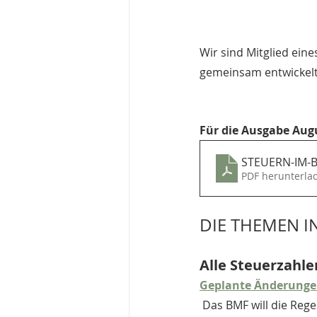
Wir sind Mitglied ein
gemeinsam entwickelt
Für die Ausgabe Augu
STEUERN-IM-B
PDF herunterla
DIE THEMEN I
Alle Steuerzahle
Geplante Änderunge
 Das BMF will die Regeln zur Kaufpreisaufteilung und der Nutzungsdauer von Gebäuden 