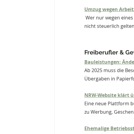
Umzug wegen Arbeits
 Wer nur wegen eines besseren häuslichen Arbeitszimmers umzieht, kann die Umzugskosten 
nicht steuerlich gelt
Freiberufler & G
Bauleistungen: Ände
Ab 2025 muss die Besc
Übergaben in Papierf
NRW-Website klärt üb
Eine neue Plattform bü
zu Werbung, Geschenk
Ehemalige Betriebsst