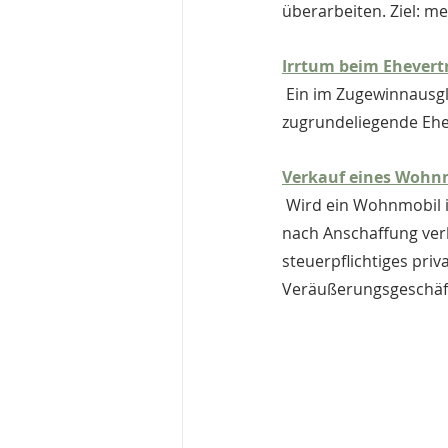
überarbeiten. Ziel: me
Irrtum beim Ehevert
 Ein im Zugewinnausgleich versteuerter Anteilserlös kann rückgängig gemacht werden, wenn der 
zugrundeliegende Ehev
Verkauf eines Wohnm
 Wird ein Wohnmobil innerhalb eines Jahres 
nach Anschaffung verk
steuerpflichtiges priv
Veräußerungsgeschäft