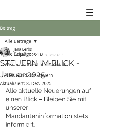
Beitrag
Alle Beiträge
Jana Lerbs
Alle Beiträge
14. Jan. 2025
1 Min. Lesezeit
STEUERN IM BLICK -
Wissenswertes Lohn & Gehalt
Januar 2025
Alles Rund um Steuern
Aktualisiert:
8. Dez. 2025
Alle aktuelle Neuerungen auf 
einen Blick – Bleiben Sie mit 
unserer 
Mandanteninformation stets 
informiert.