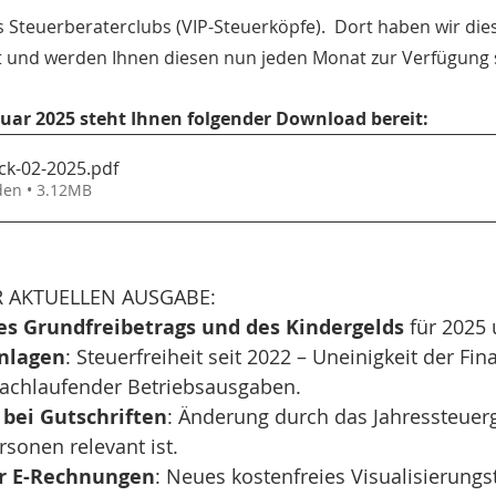
es Steuerberaterclubs (VIP-Steuerköpfe).  Dort haben wir die
 und werden Ihnen diesen nun jeden Monat zur Verfügung s
uar 2025 steht Ihnen folgender Download bereit:
ick-02-2025
.pdf
den • 3.12MB
R AKTUELLEN AUSGABE:
s Grundfreibetrags und des Kindergelds
 für 2025
nlagen
: Steuerfreiheit seit 2022 – Uneinigkeit der Fin
nachlaufender Betriebsausgaben.
bei Gutschriften
: Änderung durch das Jahressteuerg
rsonen relevant ist.
ür E-Rechnungen
: Neues kostenfreies Visualisierungs