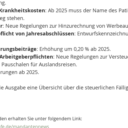
ng.
Krankheitskosten
: Ab 2025 muss der Name des Pati
eg stehen.
r
: Neue Regelungen zur Hinzurechnung von Werbea
flicht von Jahresabschlüssen
: Entwurfskennzeichn
erungsbeiträge
: Erhöhung um 0,20 % ab 2025.
Arbeitgeberpflichten
: Neue Regelungen zur Versteu
 Pauschalen für Auslandsreisen.
erungen ab 2025.
die Ausgabe eine Übersicht über die steuerlichen Fälli
en erhalten Sie unter folgendem Link: 
epfe.de/mandantennews