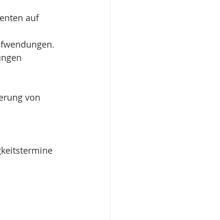
enten auf 
ufwendungen.
ungen 
erung von 
gkeitstermine 