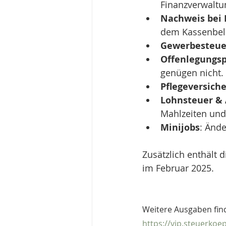
Finanzverwaltu
Nachweis bei 
dem Kassenbel
Gewerbesteue
Offenlegungsp
genügen nicht.
Pflegeversich
Lohnsteuer & 
Mahlzeiten und
Minijobs
: Änd
Zusätzlich enthält 
im Februar 2025.
Weitere Ausgaben find
https://vip.steuerko