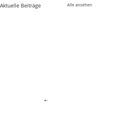
Aktuelle Beiträge
Alle ansehen
STEUERBERATER I
FACHBERATER
GESUNDHEITSWESEN